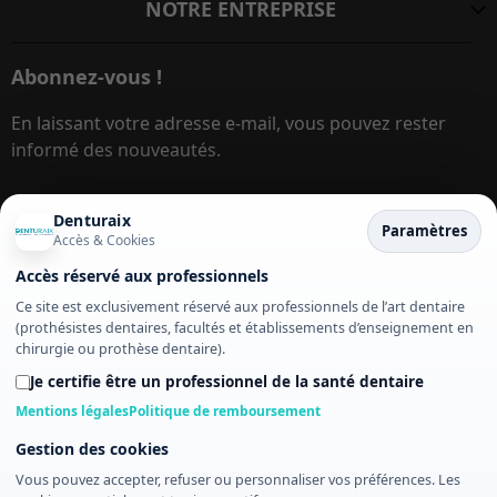
NOTRE ENTREPRISE
Abonnez-vous !
En laissant votre adresse e-mail, vous pouvez rester
informé des nouveautés.
Denturaix
Adresse e-mail
S’inscrire
Paramètres
Accès & Cookies
Accès réservé aux professionnels
Diese Seite ist durch reCAPTCHA geschützt und es
Ce site est exclusivement réservé aux professionnels de l’art dentaire
gelten die
Datenschutzrichtlinie
und
(prothésistes dentaires, facultés et établissements d’enseignement en
chirurgie ou prothèse dentaire).
Nutzungsbedingungen
.
Je certifie être un professionnel de la santé dentaire
Mentions légales
Politique de remboursement
Ce site utilise des cookies. En accédant à ce site,
Gestion des cookies
vous acceptez nos conditions de
Vous pouvez accepter, refuser ou personnaliser vos préférences. Les
confidentialité.
© denturaix.fr – Tous droits réservés. Les images de ce site ne