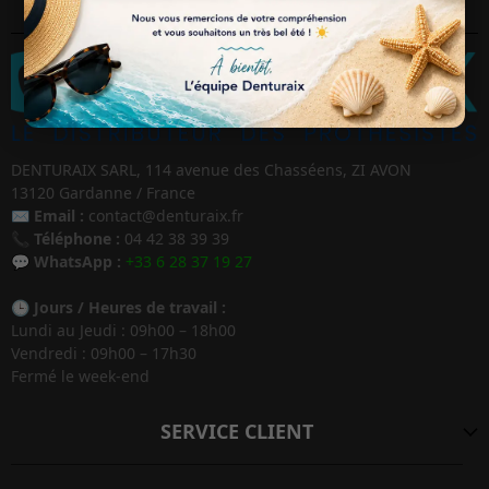
DENTURAIX SARL, 114 avenue des Chasséens, ZI AVON
13120 Gardanne / France
✉️
Email :
contact@denturaix.fr
📞
Téléphone :
04 42 38 39 39
💬
WhatsApp :
+33 6 28 37 19 27
🕒
Jours / Heures de travail :
Lundi au Jeudi : 09h00 – 18h00
Vendredi : 09h00 – 17h30
Fermé le week-end
SERVICE CLIENT