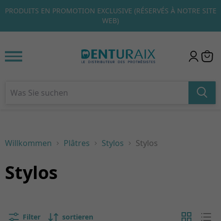
RVÉS À NOTRE SITE
CLIQUEZ ICI POUR DÉCOUVRIR NOS ÉC
1
2
3
BIENVENUE RÉSERVÉS À NOS NOUVEA
Willkommen
Plâtres
Stylos
Stylos
Stylos
Filter
sortieren