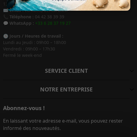
13120 Gardanne / France
✉️
Email :
contact@denturaix.fr
📞
Téléphone :
04 42 38 39 39
💬
WhatsApp :
+33 6 28 37 19 27
🕒
Jours / Heures de travail :
Lundi au Jeudi : 09h00 – 18h00
Vendredi : 09h00 – 17h30
Fermé le week-end
SERVICE CLIENT
NOTRE ENTREPRISE
Abonnez-vous !
En laissant votre adresse e-mail, vous pouvez rester
informé des nouveautés.