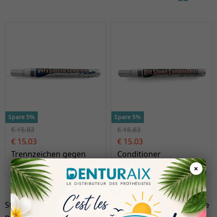
Spare 5%
Spare 5%
€ 15.83
€ 15.83
€ 15.03
€ 15.03
Trennzeichen gegen
Conditioner
STS
×
Stylos : découvrez une sélection professionnelle conçue