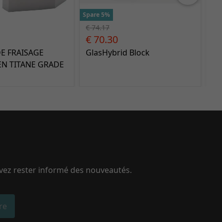
Spare 5%
Spa
€ 74.17
€ 
€ 70.30
€ 
E FRAISAGE
GlasHybrid Block
PM
N TITANE GRADE
uvez rester informé des nouveautés.
ire