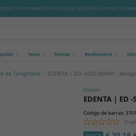
 DÉCOUVRIR NOS ÉCHANTILLONS DE BIENVENUE RÉSERVÉS À NOS 
 pulido
Yesos
Resinas
Revêtements
Sili
re de Tungstène
EDENTA | ED -5420.060HP - abrigo
EDENTA
EDENTA | ED -
Código de barras
:
370
0 op
€ 20.18
Spare 5%