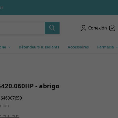
NOUVEAUX CLIENTS.
Conexión
cone
Détendeurs & Isolants
Accessoires
Farmacia
5420.060HP - abrigo
1646907650
inión
€ 21.25