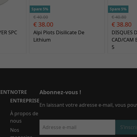
Spare 5%
Spare 5%
€ 40.00
€ 40.80
€ 38.00
€ 38.80
ER SPC
Alpi Plots Disilicate De
DISQUES D
Lithium
CAD/CAM E
5
Abonnez-vous !
IENT
NOTRE
ENTREPRISE
En laissant votre adresse e-mail, vous po
À propos de
nous
Adresse e-mail
S’inscr
Nos