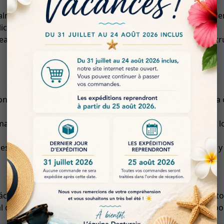
cialmente diseñada para adaptarse a todos los materiales d
icaciones clínicas.
ear superficies lisas, esta fresa facilita la realización de e
control óptimo durante el mecanizado, que es esencial para 
 manera rápida y efectiva reduce el tiempo de tratamiento, 
s dentales, esta fresa es una opción ideal para dentistas 
ctica, se beneficia de una herramienta de alto rendimiento 
l que desee ofrecer una atención dental superior al tiempo