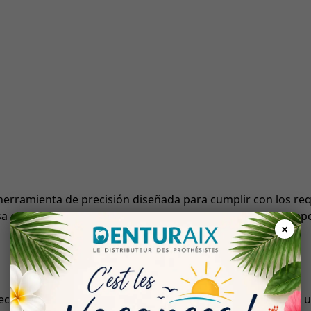
erramienta de precisión diseñada para cumplir con los requ
a ofrece una sostenibilidad y resistencia al desgaste excep
×
reconocido por su robustez y su capacidad para mantener u