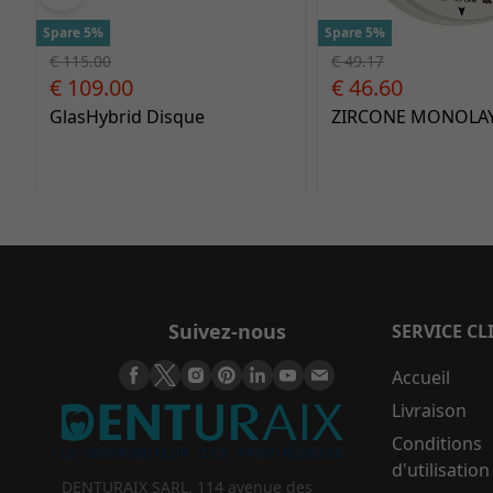
Spare 5%
Spare 5%
€ 115.00
€ 49.17
€ 109.00
€ 46.60
GlasHybrid Disque
ZIRCONE MONOLAY
Suivez-nous
SERVICE CL
Accueil
Livraison
Conditions
d'utilisation
DENTURAIX SARL, 114 avenue des