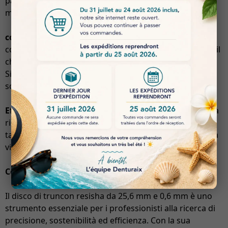
particolarmente vantaggioso in settori come
metallurgia, costruzione e mestieri.
compatibilità
: il disco di troncenza resistente è
compatibile con una vasta gamma di utensili da taglio, il
che lo rende versatile e adattato a vari tipi di progetti.
Sia per metallo, plastica o altri materiali, questo disco
soddisfa i requisiti più severi.
Efficienza
: il design ottimizzato del disco consente una
riduzione significativa del calore generato durante il
taglio, che preserva l'integrità dei materiali e estende la
vita del disco stesso.
Conclusione
Il disco di truncon resisha da 25,6 mm e 0,6 mm è uno
strumento essenziale per i professionisti alla ricerca di
precisione, sostenibilità ed efficienza. Con la sua