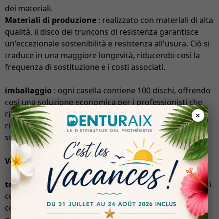
dei materiali.
Materiali di produzione
: realizzato con materiali di alta
qualità, il disco dei truncons di resistenza garantisce
un'eccezionale sostenibilità e resistenza all'usura. Ciò si
traduce in una maggiore longevità, riducendo così la
frequenza di sostituzione e i costi associati.
imballaggio
: ogni casella contiene 100 dischi, offrendo
così una soluzione economica per i professionisti che
richiedono una fornitura costante. Questo imballaggio
×
riduce anche i rifiuti di imballaggio e ottimizza lo
stoccaggio.
Vantaggi
taglio di precisione
: grazie al suo design fine, il disco ti
consente di effettuare tagli precisi, essenziali per il
completamento di lavori o applicazioni delicate. Ciò è