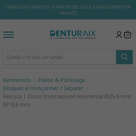
E 200 € (UNIQUEMENT EN
PRODUITS EN PROMOTION EXCLUSIVE
1
2
3
WEB)
Benvenuto
Fraise & Polissage
Disques à tronçonner / Separer
Resista | Disco tronciazione resistenza Ø25,6 mm
EP 0,6 mm