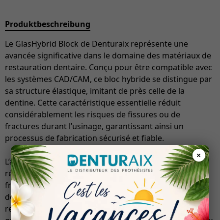
Produktbeschreibung
Le GlasHybrid Block de Denturaix représente une
avancée significative dans le domaine des matériaux de
restauration dentaire. Conçu pour être compatible avec
les systèmes CAD/CAM, ce bloc hybride se distingue par
sa structure élastique, imitant de près celle de la
dentine. Cette caractéristique essentielle réduit
considérablement les risques de fissures ou de
fractures durant l’usinage, garantissant ainsi un
processus de fabrication sécurisé et fiable.
×
L’absence de frittage dans sa composition permet la
réalisation de restaurations le jour même, après un
fraisage et un polissage minutieux. De plus, son haut
degré de polymérisation assure une densité
remarquable, une résistance accrue à l’usure, ainsi