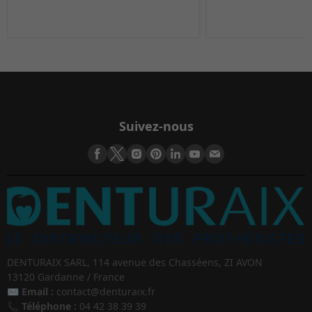
Suivez-nous
DENTURAIX SARL, 114 avenue des Chasséens, ZI AVON
13120 Gardanne / France
✉️
Email :
contact@denturaix.fr
📞
Téléphone :
04 42 38 39 39