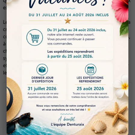
qu’une stabilité de couleur durable, répondant ainsi aux
exigences esthétiques des praticiens.
Le GlasHybrid Block est particulièrement adapté pour la
création d’inlays, d’onlays, de facettes, ainsi que de
couronnes unitaires, tant antérieures que postérieures,
à condition qu’elles ne soient pas soumises à des
charges occlusales élevées. Ce matériau offre une
synergie parfaite entre esthétique, durabilité et
efficacité clinique, faisant de lui un choix privilégié pour
les professionnels de la dentisterie moderne.
Bewertungen
Keine Bewertungen für dieses Produkt
Eine Bewertung schreiben