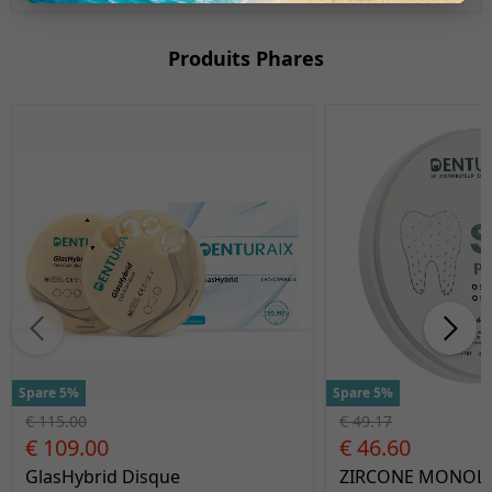
Produits Phares
Spare 5%
Spare 5%
€ 115.00
€ 49.17
€ 109.00
€ 46.60
GlasHybrid Disque
ZIRCONE MONOLA