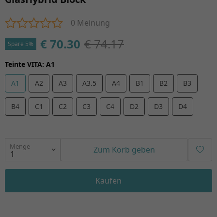
0 Meinung
€ 70.30
€ 74.17
Spare 5%
Teinte VITA
:
A1
A1
A2
A3
A3.5
A4
B1
B2
B3
B4
C1
C2
C3
C4
D2
D3
D4
Menge
Zum Korb geben
Kaufen