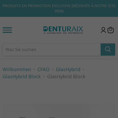
CLIQUEZ ICI POUR DÉCOUVRIR NOS ÉCHANTILLONS DE
1
2
3
BIENVENUE RÉSERVÉS À NOS NOUVEAUX CLIENTS.
Willkommen
CFAO
GlasHybrid
GlasHybrid Block
GlasHybrid Block