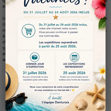
qu’une stabilité de couleur durable, répondant ainsi aux
exigences esthétiques des praticiens.
Le GlasHybrid Block est particulièrement adapté pour la
création d’inlays, d’onlays, de facettes, ainsi que de
couronnes unitaires, tant antérieures que postérieures,
à condition qu’elles ne soient pas soumises à des
charges occlusales élevées. Ce matériau offre une
synergie parfaite entre esthétique, durabilité et
efficacité clinique, faisant de lui un choix privilégié pour
les professionnels de la dentisterie moderne.
Bewertungen
Keine Bewertungen für dieses Produkt
Eine Bewertung schreiben