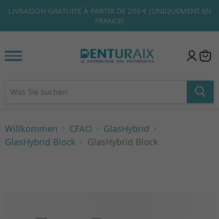
LIVRAISON GRATUITE À PARTIR DE 200 € (UNIQUEMENT EN
1
2
3
FRANCE)
Willkommen
CFAO
GlasHybrid
GlasHybrid Block
GlasHybrid Block