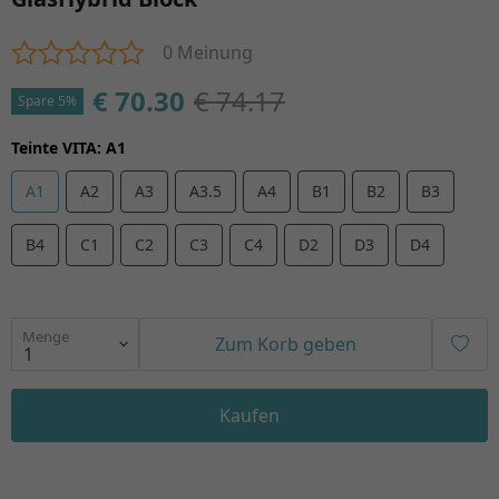
0 Meinung
€ 70.30
€ 74.17
Spare 5%
Teinte VITA
:
A1
A1
A2
A3
A3.5
A4
B1
B2
B3
B4
C1
C2
C3
C4
D2
D3
D4
Menge
Zum Korb geben
Kaufen