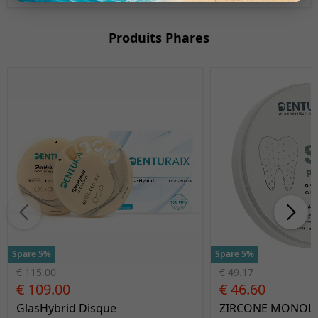
Produits Phares
Spare 5%
Spare 5%
€ 115.00
€ 49.17
€ 109.00
€ 46.60
GlasHybrid Disque
ZIRCONE MONOLA