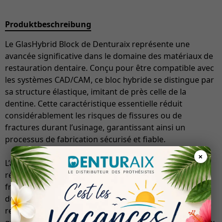
Produktbeschreibung
Le GlasHybrid Block de Denturaix représente une
avancée significative dans le domaine des matériaux de
restauration dentaire. Conçu pour être compatible avec
les systèmes CAD/CAM, ce bloc hybride se distingue par
sa structure élastique, imitant de près celle de la
dentine. Cette caractéristique essentielle réduit
considérablement les risques de fissures ou de
fractures durant l’usinage, garantissant ainsi un
processus de fabrication sécurisé et fiable.
×
L’absence de frittage dans sa composition permet la
réalisation de restaurations le jour même, après un
fraisage et un polissage minutieux. De plus, son haut
degré de polymérisation assure une densité
remarquable, une résistance accrue à l’usure, ainsi