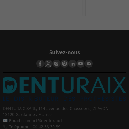
Suivez-nous
DENTURAIX SARL, 114 avenue des Chasséens, ZI AVON
13120 Gardanne / France
✉️
Email :
contact@denturaix.fr
📞
Téléphone :
04 42 38 39 39