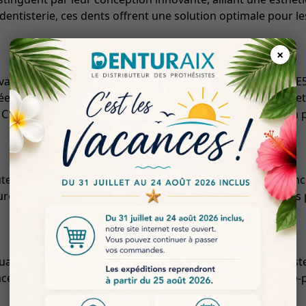
ntisterie, ces dents offrent une solution optimale pour les
×
riété de formes supérieures, notamment E1, E2, E3, E4, E5, F
ée à chaque patient, assurant ainsi un ajustement parfait e
 B4, C1, C2, C3, C4, D2, D3, et D4, permet une personnalisat
te assure une apparence réaliste, contribuant à la confianc
urelles, offrant ainsi un rendu visuel optimal. Les praticie
ualité, les dents Antérieure Haute sont conçues pour résist
cements fréquents et offrant un excellent rapport qualité-pri