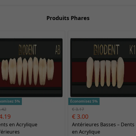
Produits Phares
nomisez 5%
Économisez 5%
4.42
€ 3.17
4.19
€ 3.00
nts en Acrylique
Antérieures Basses – Dents
férieures
en Acrylique