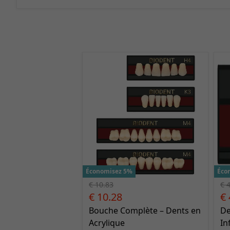
Économisez 5%
Éco
€ 10.83
€ 
€ 10.28
€ 
Bouche Complète – Dents en
De
Acrylique
In