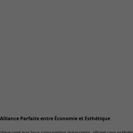
Alliance Parfaite entre Économie et Esthétique
stinguent par leur conception innovante, alliant une esthét