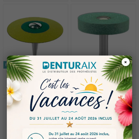
×
Économisez 5%
Économisez 5%
€ 28.33
€ 17.42
€ 26.92
€ 16.50
SY-06-RDH014
POLISSOIR ROUE