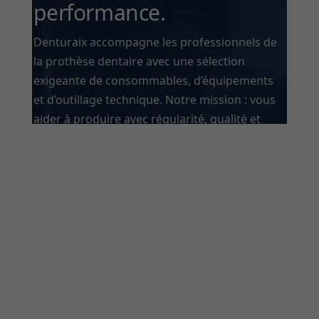
performance.
Denturaix accompagne les professionnels de
la prothèse dentaire avec une sélection
exigeante de consommables, d’équipements
et d’outillage technique. Notre mission : vous
aider à produire avec régularité, qualité et
efficacité — au quotidien, comme dans les cas
complexes.
Télécharger le catalogue 2026
→
Demander un conseil
↗
Nos engagements
Produits sélectionnés selon des critères de