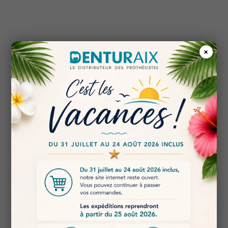
×
CONSOMMABLES & MATÉRIAUX
Matériaux de production
Résines, plâtres, silicones, abrasifs, produits de
finition et consommables essentiels — sélectionnés
pour la régularité et la stabilité.
OUTILLAGE DE PRÉCISION
Outils & instrumentation