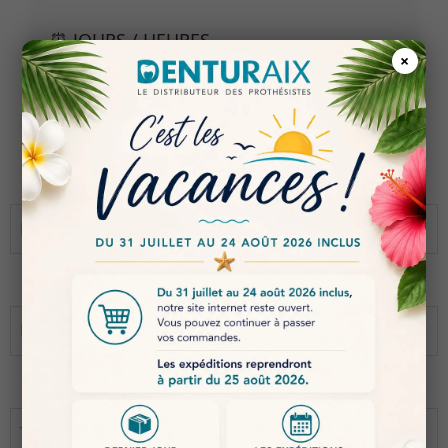
⏰ JOURS / HEURES
×
Lundi – Vendredi :
09h00 – 19h00
Prénom
Nom
E-mail
Téléphone