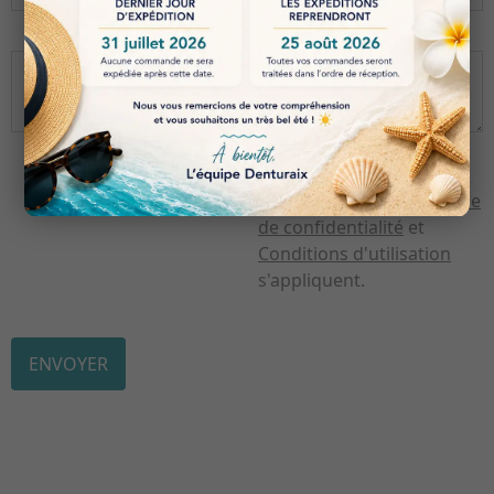
Ce site est protégé par
reCAPTCHA et les
Politique
de confidentialité
et
Conditions d'utilisation
s'appliquent.
ENVOYER