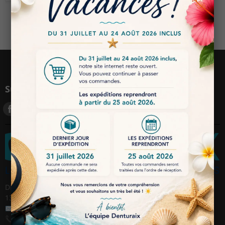
Suivez-nous
DENTURAIX SARL, 114 avenue des Chasséens, ZI AVON
13120 Gardanne / France
✉️
Email :
contact@denturaix.fr
📞
Téléphone :
04 42 38 39 39