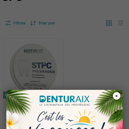
Filtres
Trier par
Économisez 5%
×
€ 49.17
€ 46.60
ZIRCONE MONOLAYER
SPC