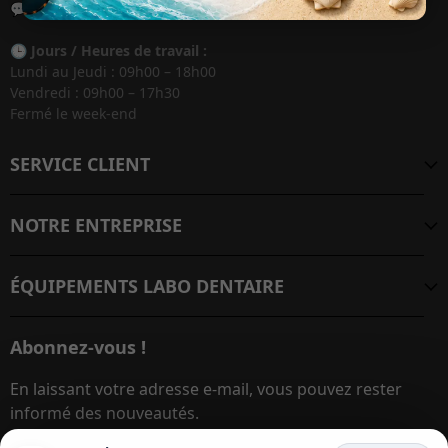
💬
WhatsApp :
+33 6 28 37 19 27
🕒
Jours / Heures de travail :
Lundi au Jeudi : 09h00 – 18h00
Vendredi : 09h00 – 17h30
Fermé le week-end
SERVICE CLIENT
NOTRE ENTREPRISE
ÉQUIPEMENTS LABO DENTAIRE
Abonnez-vous !
En laissant votre adresse e-mail, vous pouvez rester
informé des nouveautés.