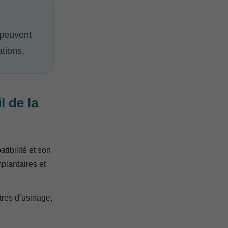
 peuvent
ations.
l de la
ibilité et son
mplantaires et
tres d’usinage,