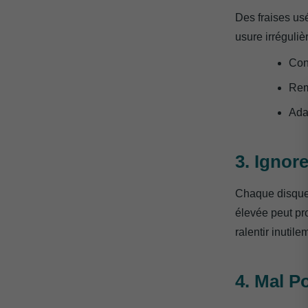
Des fraises us
usure irréguliè
Cont
Rem
Adap
3. Ignor
Chaque disque 
élevée peut pro
ralentir inutile
4. Mal P