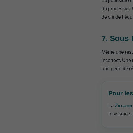
La poussière d
du processus. U
de vie de l’éq
7. Sous-
Même une resta
incorrect. Une
une perte de r
Pour les
La
Zircone
résistance 