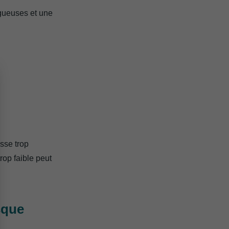
gueuses et une
sse trop
rop faible peut
sque