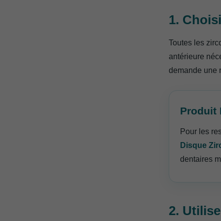
1. Chois
Toutes les zir
antérieure néce
demande une r
Produit
Pour les res
Disque Zir
dentaires 
2. Utili