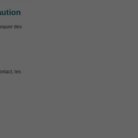
aution
ovoquer des
ontact, les