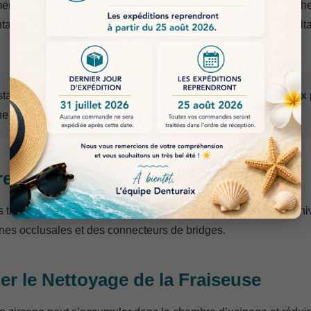
ent est particulièrement important avec les disques multicouch
ation peut créer une transition de teinte artificielle ou un résult
staurations esthétiques, le
Disque Zircone 3D Plus Denturaix
e transition plus naturelle entre teinte et translucidité.
re Excessivement les Épaisseurs
 trop faibles peuvent fragiliser la restauration, notamment au n
ones occlusales et des connecteurs de bridges.
ger le Nettoyage de la Fraiseuse