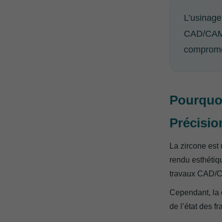
L’usinage
CAD/CAM d
compromett
Pourquoi
Précisio
La zircone est
rendu esthétiqu
travaux CAD/C
Cependant, la 
de l’état des f