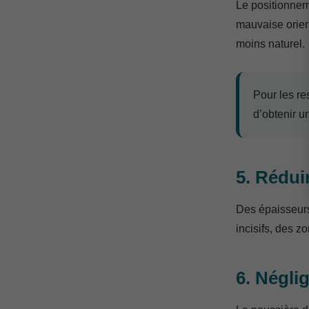
Le positionnem
mauvaise orient
moins naturel.
Pour les re
d’obtenir un
5. Rédui
Des épaisseurs
incisifs, des z
6. Négli