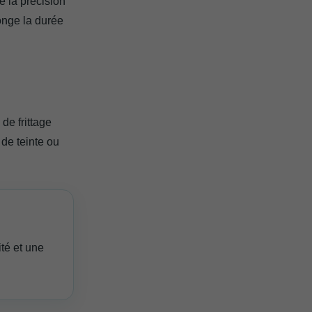
e la précision
onge la durée
de frittage
de teinte ou
ité et une