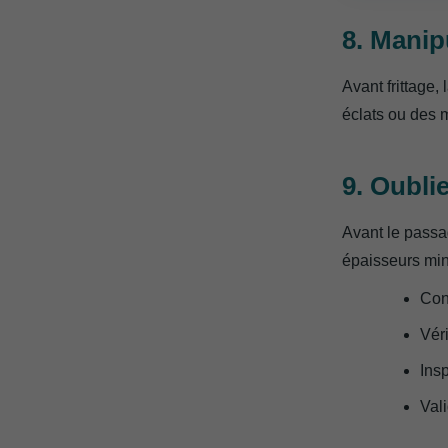
8. Manip
Avant frittage,
éclats ou des m
9. Oubli
Avant le passag
épaisseurs mini
Con
Véri
Ins
Val