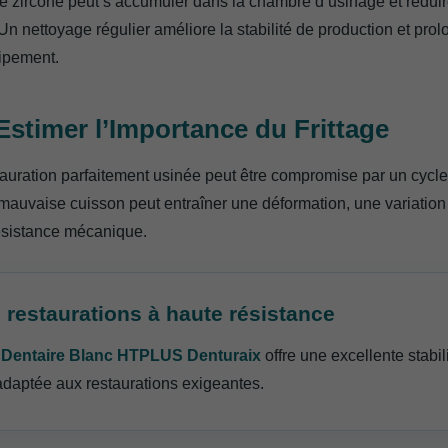
e zircone peut s’accumuler dans la chambre d’usinage et réduir
n nettoyage régulier améliore la stabilité de production et prol
uipement.
Estimer l’Importance du Frittage
uration parfaitement usinée peut être compromise par un cycle 
 mauvaise cuisson peut entraîner une déformation, une variation 
ésistance mécanique.
 restaurations à haute résistance
 Dentaire Blanc HTPLUS Denturaix
offre une excellente stabil
adaptée aux restaurations exigeantes.