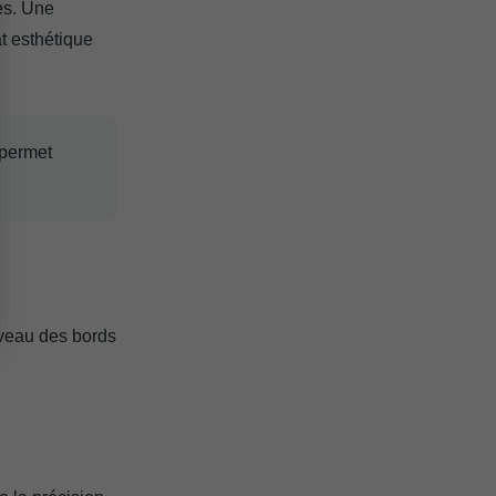
es. Une
at esthétique
permet
iveau des bords