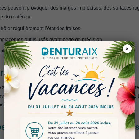
ées peuvent provoquer des marges imprécises, des surfaces ru
re du matériau.
rôler régulièrement l’état des fraises
placer les outils usés avant perte de précision
×
ter les outils au type de zircone utilisé
er les Paramètres de Fraisage
zircone doit être usiné selon des paramètres adaptés. Une vite
voquer des vibrations ou une surchauffe, tandis qu’un réglage t
ment la production.
ositionner la Restauration dans le Di