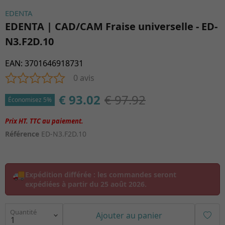
EDENTA
EDENTA | CAD/CAM Fraise universelle - ED-
N3.F2D.10
EAN
:
3701646918731
0 avis
€ 93.02
€ 97.92
Économisez 5%
Référence
ED-N3.F2D.10
🚚
Expédition différée :
les commandes seront
expédiées à partir du
25 août 2026
.
Quantité
Ajouter au panier