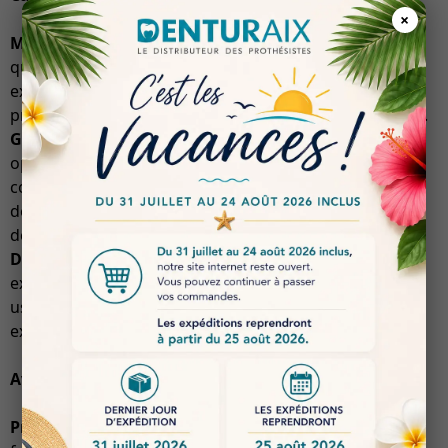
×
Matériau de Fabrication
: Conçue en acier de haute
qualité, la fraise ED-N3.F2D.10 offre une durabilité
exceptionnelle et une résistance à l’usure, ce qui
prolonge sa durée de vie et réduit les coûts d’entretien.
Géométrie de la Lame
: La conception de la lame est
optimisée pour un fraisage efficace, permettant une
coupe précise et nette. Cela se traduit par une finition
de surface supérieure, essentielle pour les applications
dentaires où la précision est primordiale.
Dimensions
: Avec des dimensions adaptées aux
exigences des machines VHF, cette fraise permet un
usinage rapide et efficace, tout en maintenant une
excellente stabilité pendant le processus.
Avantages
Précision Accrue
: Grâce à sa conception avancée, la