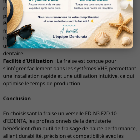
fraise ED-N3.F2D.10 assure une précision d’usinage
remarquable, essentielle pour la fabrication de
prothèses dentaires et d’autres dispositifs médicaux.
Polyvalence d’Utilisation
: Cet outil est idéal pour le
fraisage de divers matériaux, y compris les composites,
les céramiques et les alliages métalliques, ce qui en fait
un choix polyvalent pour les professionnels du secteur
dentaire.
Facilité d’Utilisation
: La fraise est conçue pour
s’intégrer facilement dans les systèmes VHF, permettant
une installation rapide et une utilisation intuitive, ce qui
optimise le temps de production.
Conclusion
En choisissant la fraise universelle ED-N3.F2D.10
d’EDENTA, les professionnels de la dentisterie
bénéficient d’un outil de fraisage de haute performance,
alliant durabilité, précision et compatibilité avec les