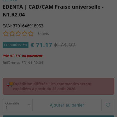
EDENTA | CAD/CAM Fraise universelle -
N1.R2.04
EAN
:
3701646918953
0 avis
€ 71.17
€ 74.92
Économisez 5%
Référence
ED-N1.R2.04
🚚
Expédition différée :
les commandes seront
expédiées à partir du
25 août 2026
.
Quantité
Ajouter au panier