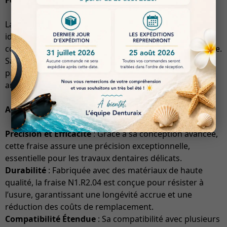
Forme et Design
La fraise est conçue avec une forme de fraise ronde,
identifiée par le numéro de figure 76 06 07, ce qui lui
confère une polyvalence dans les applications d’usinage.
Sa géométrie optimisée permet une coupe efficace et
précise, réduisant ainsi le temps de traitement tout en
améliorant la qualité des surfaces usinées.
Avantages de la Fraise N1.R2.04
Précision et Efficacité
: Grâce à sa conception avancée,
cette fraise assure une précision exceptionnelle,
essentielle pour les travaux dentaires délicats.
Durabilité
: Fabriquée avec des matériaux de haute
qualité, la fraise N1.R2.04 est conçue pour résister à
l’usure, garantissant une longévité accrue et une
réduction des coûts de remplacement.
Compatibilité Étendue
: Sa compatibilité avec plusieurs