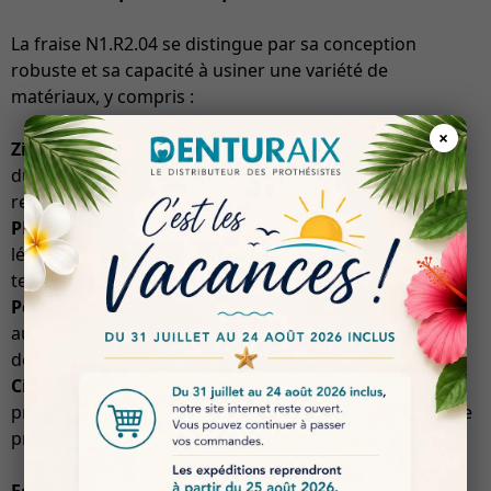
La fraise N1.R2.04 se distingue par sa conception
robuste et sa capacité à usiner une variété de
matériaux, y compris :
×
Zirconia (ZrO2)
: Connu pour sa résistance et sa
durabilité, le zirconia est un matériau de choix pour les
restaurations dentaires.
PMMA
: Ce polymère est largement utilisé pour sa
légèreté et sa transparence, idéal pour les prothèses
temporaires.
Peek
: Un matériau hautement résistant à la chaleur et
aux produits chimiques, parfait pour des applications
dentaires spécifiques.
Cire
: Utilisée pour la fabrication de modèles et de
prototypes, la cire permet une grande précision dans le
processus de fraisage.