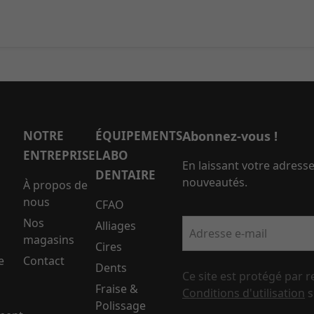
NOTRE
ÉQUIPEMENTS
Abonnez-vous !
ENTREPRISE
LABO
En laissant votre adress
DENTAIRE
nouveautés.
À propos de
nous
CFAO
Nos
Alliages
Adresse e-mail
magasins
Cires
e
Contact
Dents
Ce site est protégé par 
Fraise &
Conditions d'utilisation
s
Polissage