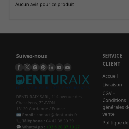
Aucun avis pour ce produit
Suivez-nous
SERVICE
CLIENT
Accueil
Livraison
CGV –
DENTURAIX SARL, 114 avenue des
Conditions
Chasséens, ZI AVON
générales d
13120 Gardanne / France
vente
✉️
Email :
contact@denturaix.fr
📞
Téléphone :
04 42 38 39 39
Politique de
💬
WhatsApp :
+33 6 28 37 19 27