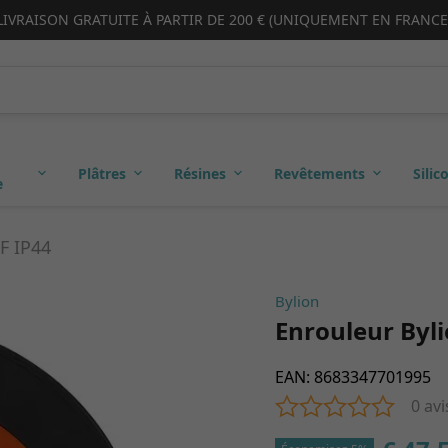
LIVRAISON GRATUITE À PARTIR DE 200 € (UNIQUEMENT EN FRANCE
Plâtres
Résines
Revêtements
Silic
e
F IP44
Bylion
Enrouleur Byl
EAN
:
8683347701995
0 avi