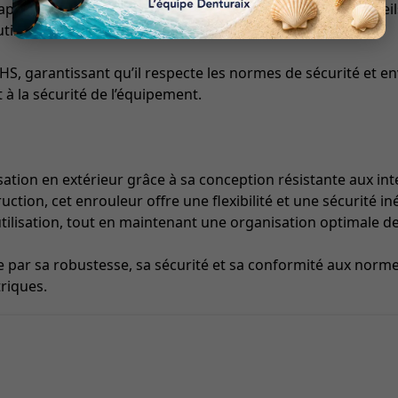
apets, cet enrouleur permet de brancher plusieurs appareil
 utile dans des environnements extérieurs ou industriels.
RoHS, garantissant qu’il respecte les normes de sécurité et 
et à la sécurité de l’équipement.
isation en extérieur grâce à sa conception résistante aux in
ction, cet enrouleur offre une flexibilité et une sécurité i
tilisation, tout en maintenant une organisation optimale de
e par sa robustesse, sa sécurité et sa conformité aux norme
triques.