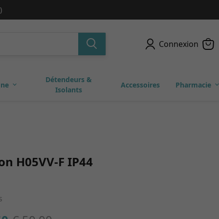
)
Connexion
Détendeurs &
one
Accessoires
Pharmacie
Isolants
ion H05VV-F IP44
s