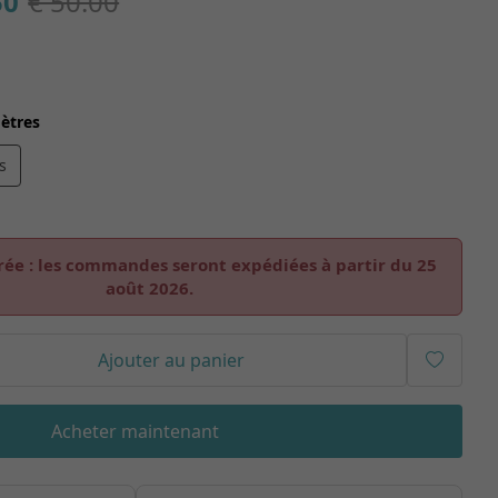
50
€ 50.00
ètres
s
rée :
les commandes seront expédiées à partir du
25
août 2026
.
Ajouter au panier
Acheter maintenant