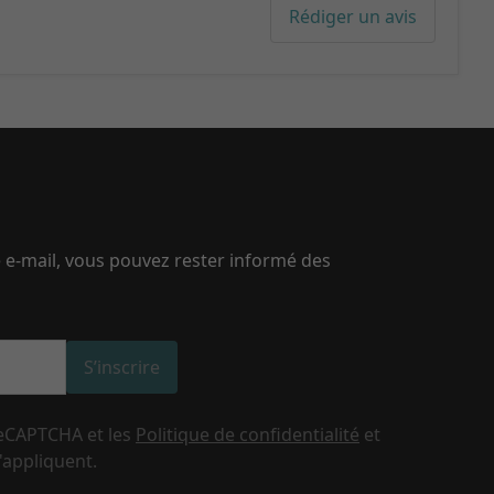
Rédiger un avis
e e-mail, vous pouvez rester informé des
S’inscrire
reCAPTCHA et les
Politique de confidentialité
et
'appliquent.