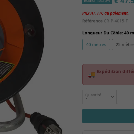
€ 47.
Économisez 5%
Référence
CR-P-4015-F
Longueur Du Câble
:
40 m
40 mètres
25 mètre
Expédition diffé
🚚
Quantité