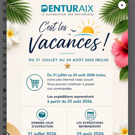
Optima garantit une performance constante, même
×
dans des conditions variées, ce qui en fait un choix
privilégié pour les praticiens.
Résistance à la Rupture
La
grande résistance à la rupture
de cette cire assure
une durabilité accrue lors de son utilisation. Les
praticiens peuvent ainsi travailler en toute confiance,
sachant que le matériau ne se déformera pas sous
pression, ce qui est crucial lors de la création de
modèles dentaires.
Propriétés de Modelage Supérieures
Les
meilleures propriétés de modelage
de la cire
Optima permettent une précision inégalée dans la
reproduction des détails anatomiques. Sa capacité à
être façonnée facilement tout en maintenant une
excellente définition des contours en fait un outil
indispensable pour les prothésistes dentaires.