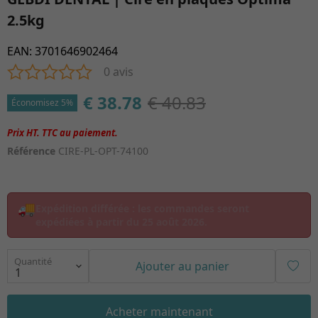
2.5kg
EAN
:
3701646902464
0 avis
€ 38.78
€ 40.83
Économisez 5%
Référence
CIRE-PL-OPT-74100
🚚
Expédition différée :
les commandes seront
expédiées à partir du
25 août 2026
.
Quantité
Ajouter au panier
Acheter maintenant