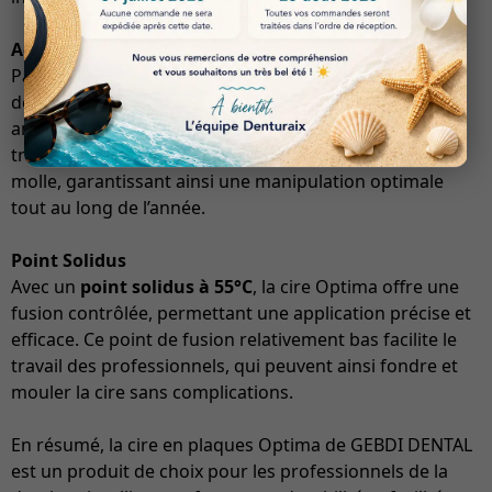
Adaptabilité Saisonnière
Particulièrement
idéale en été
, cette cire présente un
degré de rigidité qui s’adapte aux températures
ambiantes élevées. Cela permet aux utilisateurs de
travailler sans craindre que la cire ne devienne trop
molle, garantissant ainsi une manipulation optimale
tout au long de l’année.
Point Solidus
Avec un
point solidus à 55°C
, la cire Optima offre une
fusion contrôlée, permettant une application précise et
efficace. Ce point de fusion relativement bas facilite le
travail des professionnels, qui peuvent ainsi fondre et
mouler la cire sans complications.
En résumé, la cire en plaques Optima de GEBDI DENTAL
est un produit de choix pour les professionnels de la