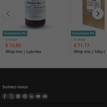
Économisez 5%
Économisez 5%
€ 16.67
€ 74.92
€ 15.83
€ 71.17
Whip mix | Lubritex
Whip mix | Silky-R
Suivez-nous