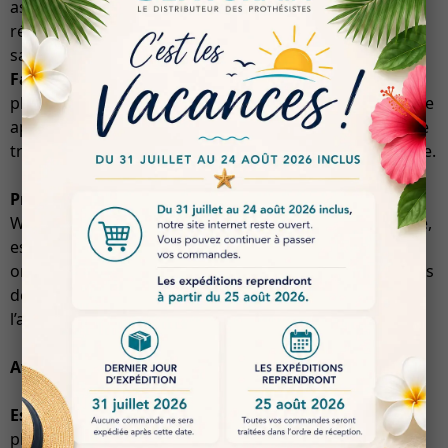
assurant ainsi une longévité accrue des modèles
réalisés. Sa robustesse permet de manipuler les pièces
sans risque de fissures ou de déformations.
Facilité d’Utilisation
: Grâce à sa consistance idéale, le
plâtre se mélange facilement avec l’eau, permettant une
application fluide et homogène. Cela réduit le temps de
travail et améliore l’efficacité des processus de moulage.
Précision Dimensionnelle
: Le plâtre orthodontique
Whip Mix offre une excellente précision dimensionnelle,
essentielle pour la fabrication de dispositifs
orthodontiques. Sa capacité à reproduire fidèlement les
détails garantit des ajustements parfaits lors de
l’application clinique.
Avantages
Esthétique Supérieure
: La teinte super blanche du
plâtre améliore la visibilité des détails, facilitant ainsi