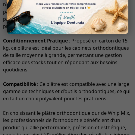
l’évaluation et le contrôle qualité des modèles. Cela est
particulièrement bénéfique lors de la présentation aux
patients ou lors de la collaboration avec d’autres
professionnels de la santé dentaire.
Conditionnement Pratique
: Proposé en carton de 15
kg, ce plâtre est idéal pour les cabinets orthodontiques
de taille moyenne à grande, permettant une gestion
efficace des stocks tout en répondant aux besoins
quotidiens.
Compatibilité
: Ce plâtre est compatible avec une large
gamme de techniques et d’outils orthodontiques, ce qui
en fait un choix polyvalent pour les praticiens.
En choisissant le plâtre orthodontique dur de Whip Mix,
les professionnels de l’orthodontie bénéficient d’un
produit qui allie performance, précision et esthétique,
contribuant ainsi à l’amélioration des résultats cliniques