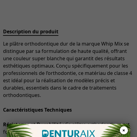
Description du produit
Le plâtre orthodontique dur de la marque Whip Mix se
distingue par sa formulation de haute qualité, offrant
une couleur super blanche qui garantit des résultats
esthétiques optimaux. Conçu spécifiquement pour les
professionnels de l’orthodontie, ce matériau de classe 4
est idéal pour la réalisation de modèles précis et
durables, essentiels dans le cadre de traitements
orthodontiques.
Caractéristiques Techniques
Résistance et Durabilité
: Ce plâtre orthodontique est
×
formulé pour résister aux contraintes mécaniques,