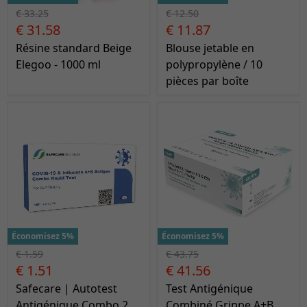
€ 33.25
€ 12.50
€ 31.58
€ 11.87
Résine standard Beige
Blouse jetable en
Elegoo - 1000 ml
polypropylène / 10
pièces par boîte
Économisez 5%
Économisez 5%
€ 1.59
€ 43.75
€ 1.51
€ 41.56
Safecare | Autotest
Test Antigénique
Antigénique Combo 2
Combiné Grippe A+B,