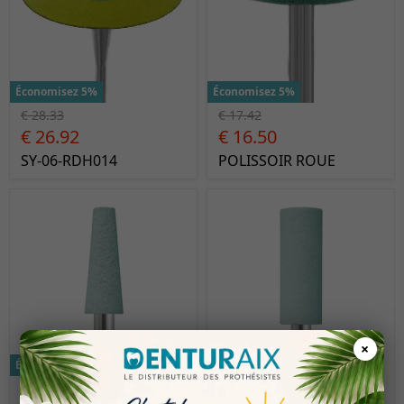
Économisez 5%
Économisez 5%
€ 28.33
€ 17.42
€ 26.92
€ 16.50
SY-06-RDH014
POLISSOIR ROUE
×
Économisez 5%
Économisez 5%
€ 14.92
€ 14.92