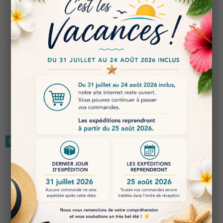
€ 14.10
€ 14.10
POLISSOIR CÔNE BOUT
POLISSOIR
PLAT
CYLINDRIQUE
Économisez 5%
Économisez 5%
€ 9.63
€ 35.92
€ 9.14
€ 34.12
Tissu Blanc - 5
Tissu Blanc - 20