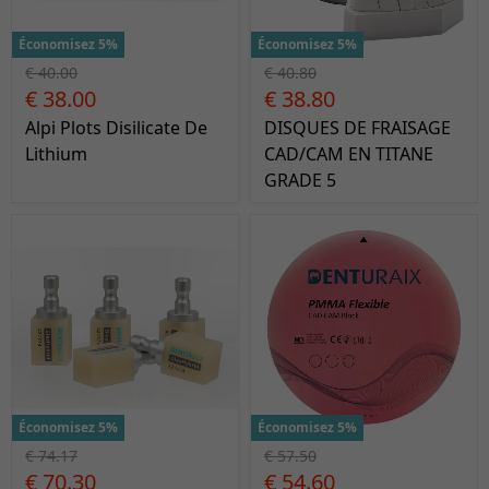
Économisez 5%
Économisez 5%
€ 40.00
€ 40.80
€ 38.00
€ 38.80
Alpi Plots Disilicate De
DISQUES DE FRAISAGE
Lithium
CAD/CAM EN TITANE
GRADE 5
Économisez 5%
Économisez 5%
€ 74.17
€ 57.50
€ 70.30
€ 54.60