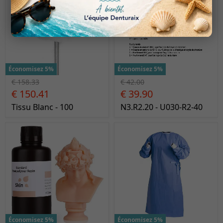
Économisez 5%
Économisez 5%
€ 158.33
€ 42.00
€ 150.41
€ 39.90
Tissu Blanc - 100
N3.R2.20 - U030-R2-40
Économisez 5%
Économisez 5%