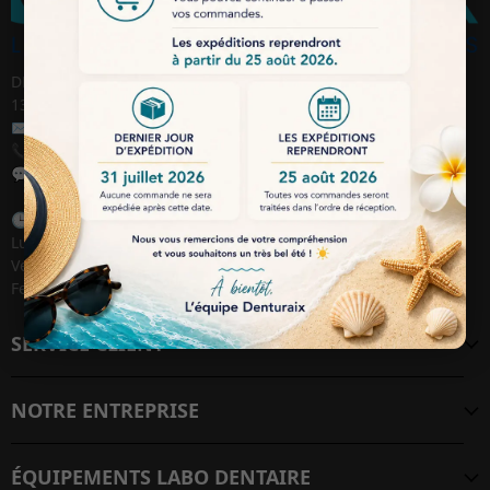
DENTURAIX SARL, 114 avenue des Chasséens, ZI AVON
13120 Gardanne / France
✉️
Email :
contact@denturaix.fr
📞
Téléphone :
04 42 38 39 39
💬
WhatsApp :
+33 6 28 37 19 27
🕒
Jours / Heures de travail :
Lundi au Jeudi : 09h00 – 18h00
Vendredi : 09h00 – 17h30
Fermé le week-end
SERVICE CLIENT
NOTRE ENTREPRISE
ÉQUIPEMENTS LABO DENTAIRE