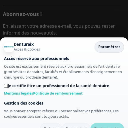
Abonnez-vous !
En laissant votre adresse e-mail, vous pouvez rester
informé des nouveautés.
Denturaix
Paramètres
Accès & Cookies
Adresse e-mail
S’inscrire
Accès réservé aux professionnels
Ce site est exclusivement réservé aux professionnels de l’art dentaire
Ce site est protégé par reCAPTCHA et les
Politique de
(prothésistes dentaires, facultés et établissements d’enseignement en
chirurgie ou prothèse dentaire).
confidentialité
et
Conditions d'utilisation
s'appliquent.
Je certifie être un professionnel de la santé dentaire
Mentions légales
Politique de remboursement
Gestion des cookies
Vous pouvez accepter, refuser ou personnaliser vos préférences. Les
© denturaix.fr – Tous droits réservés. Les images de ce site ne
cookies essentiels sont toujours actifs.
peuvent pas être utilisées sans autorisation.