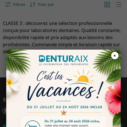
Filtres
Trier par
CLASSE 3 : découvrez une sélection professionnelle
conçue pour laboratoires dentaires. Qualité constante,
disponibilité rapide et prix adaptés aux besoins des
prothésistes. Commande simple et livraison rapide sur
denturaix.fr.
×
Suivez-nous