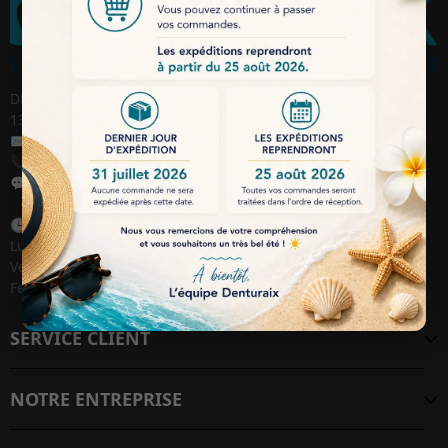
DENTURAIX SARL, 114 avenue des Chasséens, ZI AVON
13120 Gardanne / France
✉️
Email :
contact@denturaix.fr
📞
Téléphone :
04 42 38 39 39
💬
WhatsApp :
+33 6 28 37 19 27
🕒
Jours / Heures de travail :
Lundi au Jeudi : 09h00 – 18h00
Vendredi : 09h00 – 17h30
Fermé le week-end
SERVICE CLIENT
NOTRE ENTREPRISE