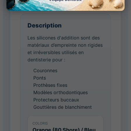
Description
Les silicones d'addition sont des
matériaux d’empreinte non rigides
et irréversibles utilisés en
dentisterie pour :
Couronnes
Ponts
Prothèses fixes
Modèles orthodontiques
Protecteurs buccaux
Gouttières de blanchiment
COLORIS
Orange (80 Shore) / Bleu