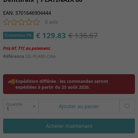
EAN
:
3701646904444
0 avis
€ 129.83
€ 136.67
Économisez 5%
Référence
SIL-PLA80-ORA
🚚
Expédition différée :
les commandes seront
expédiées à partir du
25 août 2026
.
Quantité
Ajouter au panier
Acheter maintenant