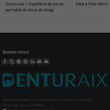
Denturaix | Oxymètre de pouls
Pàte à Polir Micro
portable du bout du doigt
Suivez-nous
DENTURAIX SARL, 114 avenue des Chasséens, ZI AVON
13120 Gardanne / France