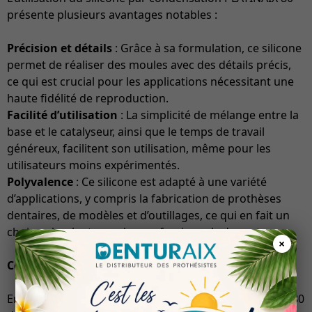
présente plusieurs avantages notables :
Précision et détails
: Grâce à sa formulation, ce silicone
permet de réaliser des moules avec des détails précis,
ce qui est crucial pour les applications nécessitant une
haute fidélité de reproduction.
Facilité d’utilisation
: La simplicité de mélange entre la
base et le catalyseur, ainsi que le temps de travail
généreux, facilitent son utilisation, même pour les
utilisateurs moins expérimentés.
Polyvalence
: Ce silicone est adapté à une variété
d’applications, y compris la fabrication de prothèses
dentaires, de modèles et d’outillages, ce qui en fait un
choix polyvalent pour les professionnels du secteur.
×
Conclusion
En choisissant le silicone par condensation PLATINAIX 80