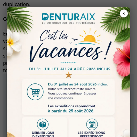
duplication.
×
Conclusion
En intégrant le
Silicone Denturduplix Shore 16
dans
votre pratique, vous bénéficiez d’un produit de qualité
supérieure qui allie rapidité, précision et durabilité. Ce
silicone de duplication est un choix judicieux pour les
professionnels souhaitant optimiser leur flux de travail
tout en maintenant des standards élevés de qualité.
FICHE TECHNIQUE
SILICONE
DENTURDUPLI