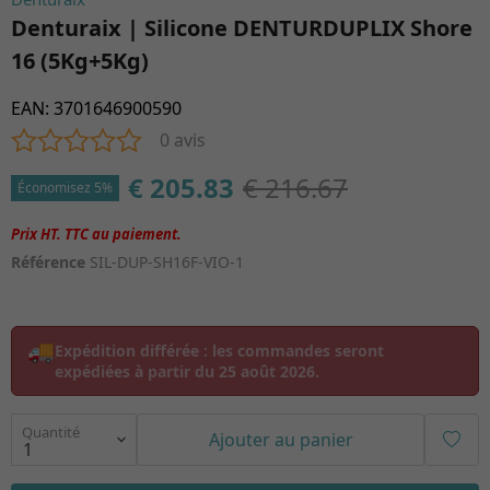
Denturaix | Silicone DENTURDUPLIX Shore
16 (5Kg+5Kg)
EAN
:
3701646900590
0 avis
€ 205.83
€ 216.67
Économisez 5%
Référence
SIL-DUP-SH16F-VIO-1
🚚
Expédition différée :
les commandes seront
expédiées à partir du
25 août 2026
.
Quantité
Ajouter au panier