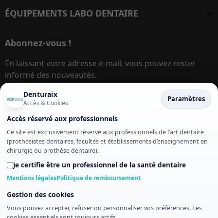
ÉQUIPEMENTS LABO DENTAIRE
Abonnez-vous !
En laissant votre adresse e-mail, vous pouvez rester
informé des nouveautés.
Denturaix
Paramètres
Accès & Cookies
Adresse e-mail
S’inscrire
Accès réservé aux professionnels
Ce site est exclusivement réservé aux professionnels de l’art dentaire
Ce site est protégé par reCAPTCHA et les
Politique de
(prothésistes dentaires, facultés et établissements d’enseignement en
chirurgie ou prothèse dentaire).
confidentialité
et
Conditions d'utilisation
s'appliquent.
Je certifie être un professionnel de la santé dentaire
Mentions légales
Politique de remboursement
Gestion des cookies
Vous pouvez accepter, refuser ou personnaliser vos préférences. Les
© denturaix.fr – Tous droits réservés. Les images de ce site ne
cookies essentiels sont toujours actifs.