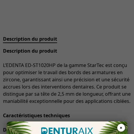
Description du produit
Description du produit
L’EDENTA ED-ST1020HP de la gamme StarTec est conçu
pour optimiser le travail des bords des armatures en
zircone, garantissant ainsi une précision et une sécurité
accrues lors des interventions dentaires. Ce produit se
distingue par sa tête de 2,5 mm de longueur, offrant une
maniabilité exceptionnelle pour des applications ciblées.
Caractéristiques techniques
×
Dimension de la tête
: Avec une longueur de 2,5 mm,