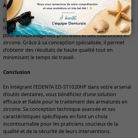
Applications
Ce produit est particulièrement adapté pour les travaux
de précision dans le domaine dentaire, notamment
pour le façonnage des prothèses et des couronnes en
zircone. Grâce à sa conception spécialisée, il permet
d’obtenir des résultats de haute qualité tout en
minimisant le temps de travail.
Conclusion
En intégrant l’EDENTA ED-ST1020HP dans votre arsenal
d’outils dentaires, vous bénéficiez d’une solution
efficace et fiable pour le traitement des armatures en
zircone. Sa conception technique avancée et ses
caractéristiques spécifiques en font un choix
incontournable pour les praticiens soucieux de la
qualité et de la sécurité de leurs interventions.