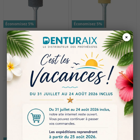
Économisez 5%
Économisez 5%
€ 14.17
€ 14.17
×
€ 13.46
€ 13.46
EDENTA | ED-0664HP
EDENTA | Exa
Technique – Yellow –
Fine grain for polishing
0657HP