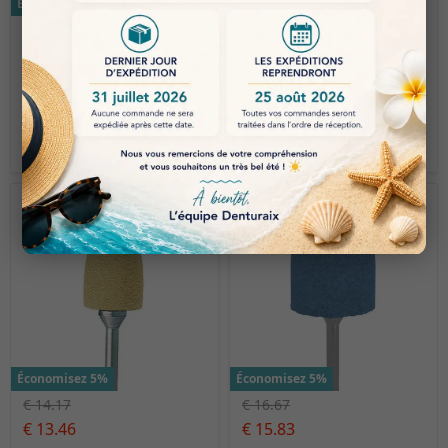
Économisez 5%
Économisez 5%
€ 14.17
€ 14.17
€ 13.46
€ 13.46
EDENTA | ED-0674HP
EDENTA | Exa
Technique – Jaune -
Grain fin pour le
brillantage 0654HP
Économisez 5%
Économisez 5%
€ 14.17
€ 16.67
€ 13.46
€ 15.83