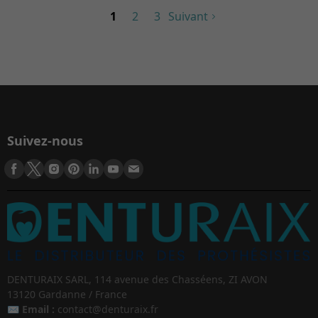
1
2
3
Suivant
Suivez-nous
DENTURAIX SARL, 114 avenue des Chasséens, ZI AVON
13120 Gardanne / France
✉️
Email :
contact@denturaix.fr