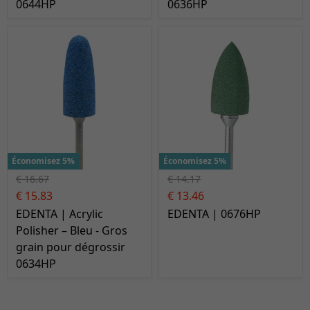
0644HP
0636HP
Économisez 5%
Économisez 5%
€ 16.67
€ 14.17
€ 15.83
€ 13.46
EDENTA | Acrylic
EDENTA | 0676HP
Polisher – Bleu - Gros
grain pour dégrossir
0634HP