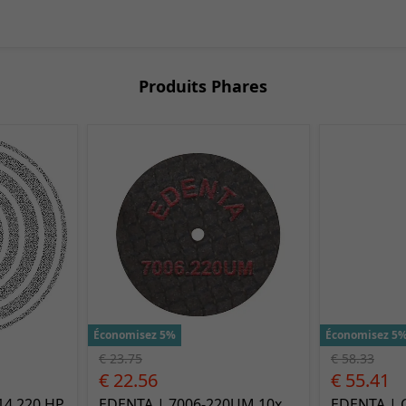
Produits Phares
Économisez 5%
Économisez 5
€ 23.75
€ 58.33
€ 22.56
€ 55.41
14.220 HP
EDENTA | 7006-220UM 10x
EDENTA | 