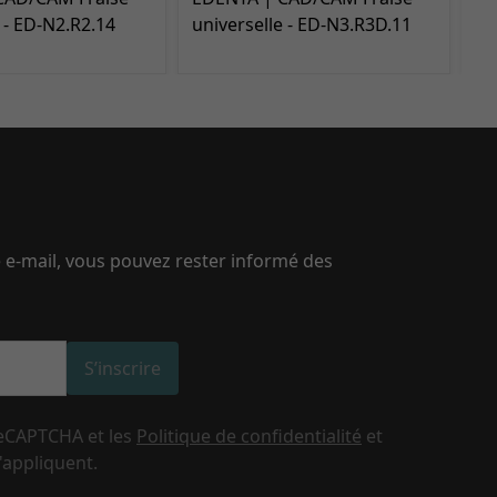
 - ED-N2.R2.14
universelle - ED-N3.R3D.11
– 
e e-mail, vous pouvez rester informé des
S’inscrire
reCAPTCHA et les
Politique de confidentialité
et
'appliquent.