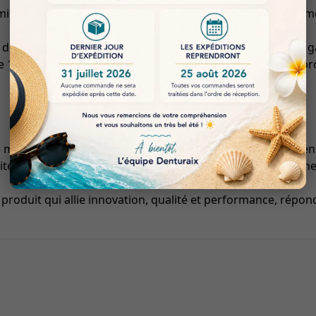
que et à ses matériaux de haute qualité, le mandrin permet 
s disques sont simplifiés, ce qui permet aux utilisateurs de 
100 unités, ce mandrin s’adapte aux besoins variés des prof
 multitude d’applications, notamment dans le domaine denta
lité en font un choix privilégié pour les professionnels rec
oduit qui allie innovation, qualité et performance, réponda