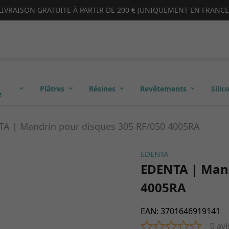
LIVRAISON GRATUITE À PARTIR DE 200 € (UNIQUEMENT EN FRANCE
Plâtres
Résines
Revêtements
Silic
e
A | Mandrin pour disques 305 RF/050 4005RA
EDENTA
EDENTA | Mand
4005RA
EAN
:
3701646919141
0 avi