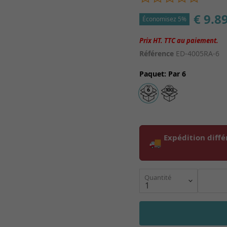
€ 9.8
Économisez 5%
Référence
ED-4005RA-6
Paquet
:
Par 6
Expédition diffé
🚚
Quantité