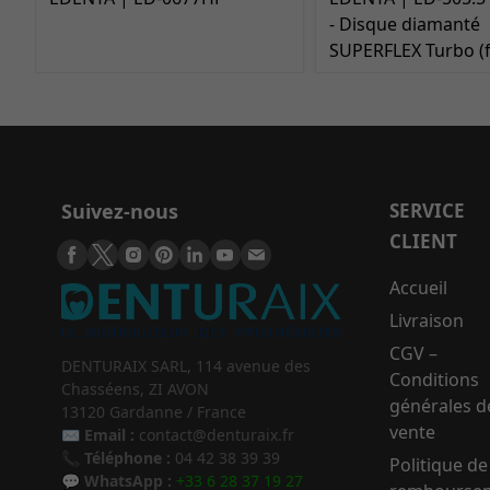
- Disque diamanté
SUPERFLEX Turbo (f
Suivez-nous
SERVICE
CLIENT
Accueil
Livraison
CGV –
DENTURAIX SARL, 114 avenue des
Conditions
Chasséens, ZI AVON
générales d
13120 Gardanne / France
vente
✉️
Email :
contact@denturaix.fr
📞
Téléphone :
04 42 38 39 39
Politique de
💬
WhatsApp :
+33 6 28 37 19 27