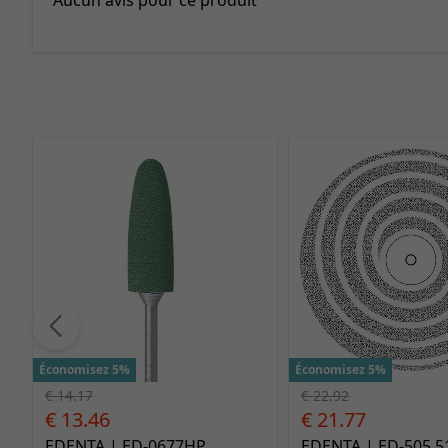
Aucun avis pour ce produit
Économisez 5%
Économisez 5%
€ 14.17
€ 22.92
€ 13.46
€ 21.77
EDENTA | ED-0677HP
EDENTA | ED-505.5