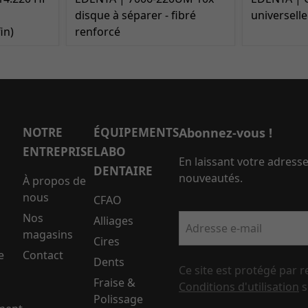
disque à séparer - fibré
universelle
in)
renforcé
NOTRE
ÉQUIPEMENTS
Abonnez-vous !
ENTREPRISE
LABO
En laissant votre adress
DENTAIRE
nouveautés.
À propos de
nous
CFAO
Nos
Alliages
Adresse e-mail
magasins
Cires
e
Contact
Dents
Ce site est protégé par 
Fraise &
Conditions d'utilisation
s
Polissage