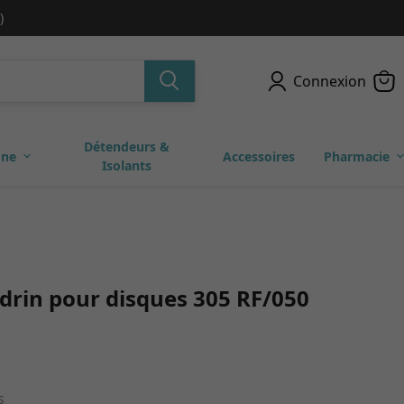
)
Connexion
Détendeurs &
one
Accessoires
Pharmacie
Isolants
rin pour disques 305 RF/050
s