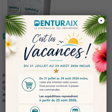
×
Économisez 5%
€ 65.00
€ 61.75
GALAXY ULTIMA TYPE 4
Plâtres Extra Durs : découvrez une sélection
professionnelle conçue pour laboratoires dentaires.
Qualité constante, disponibilité rapide et prix adaptés
aux besoins des prothésistes. Commande simple et
livraison rapide sur denturaix.fr.