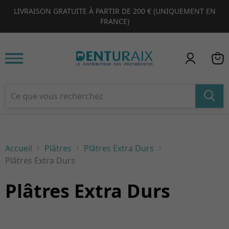
ARTIR DE 200 € (UNIQUEMENT EN
PRODUITS EN PROMOTION E
1
2
3
4
FRANCE)
Accueil
Plâtres
Plâtres Extra Durs
Plâtres Extra Durs
Plâtres Extra Durs