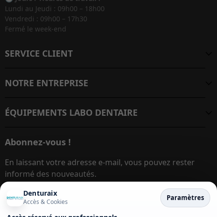
Lundi au Jeudi : 09h00 – 18h00
Vendredi : 09h00 – 17h30
Fermé le week-end
SERVICE CLIENT
NOTRE ENTREPRISE
ÉQUIPEMENTS LABO DENTAIRE
Abonnez-vous !
En laissant votre adresse e-mail, vous pouvez rester
informé des nouveautés.
Denturaix
Paramètres
Accès & Cookies
Adresse e-mail
S’inscrire