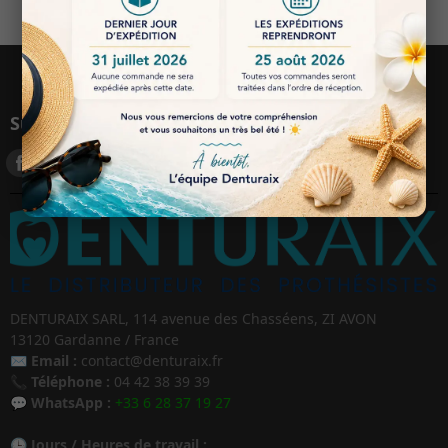
Suivez-nous
DENTURAIX SARL, 114 avenue des Chasséens, ZI AVON
13120 Gardanne / France
✉️
Email :
contact@denturaix.fr
📞
Téléphone :
04 42 38 39 39
💬
WhatsApp :
+33 6 28 37 19 27
🕒
Jours / Heures de travail :