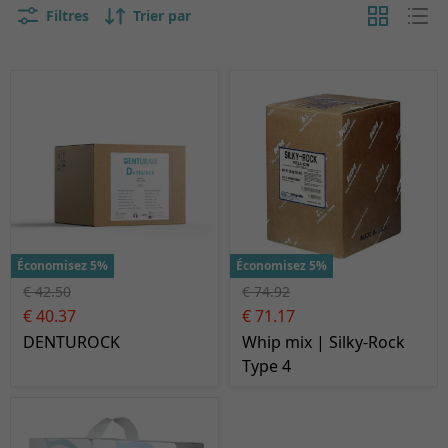
Filtres
Trier par
Économisez 5%
Économisez 5%
€ 42.50
€ 74.92
€ 40.37
€ 71.17
DENTUROCK
Whip mix | Silky-Rock
Type 4