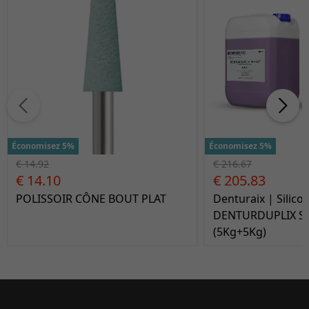
Économisez 5%
Économisez 5%
€ 14.92
€ 216.67
€ 14.10
€ 205.83
POLISSOIR CÔNE BOUT PLAT
Denturaix | Silico
DENTURDUPLIX Sh
(5Kg+5Kg)