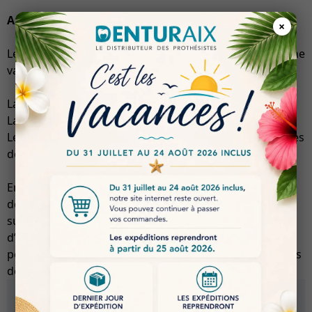
Applications
×
Le silicone par condensation Shore 85 est idéal pour une
variété d’applications dentaires, y compris :
La réalisation d’empreintes dentaires précises.
La fabrication de modèles et de prothèses dentaires.
Les applications nécessitant une reproduction fidèle des
détails anatomiques.
En choisissant le silicone Denturaix, les professionnels
de la dentisterie bénéficient d’un produit de qualité
supérieure, alliant performance, durabilité et facilité
d’utilisation. Ce matériau est un atout indispensable
pour toute pratique dentaire souhaitant offrir des soins
de haute qualité à ses patients.