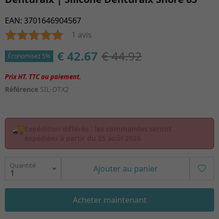
EAN
:
3701646904567
1 avis
€ 42.67
€ 44.92
Économisez 5%
Référence
SIL-DTX2
🚚
Expédition différée :
les commandes seront
expédiées à partir du
25 août 2026
.
Quantité
Ajouter au panier
Acheter maintenant