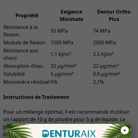
Exigence
Dentur Ortho
Propriété
Minimale
Plus
Résistance à la
50 MPa
74 MPa
flexion
Module de flexion
1500 MPa
2500 MPa
Résistance aux
1.1 KJ/m²
2.5 KJ/m²
chocs
Absorption d’eau
32 μg/mm³
22 μg/mm³
Solubilité
5 μg/mm³
0.6 μg/mm³
Monomère résiduel
5%
2.1%
Instructions de Traitement
Pour un mélange optimal, il est recommandé d’utiliser
un rapport de 10 g de poudre pour 5 g de liquide. La
phase plastique dure environ 10 minutes, suivie d’une
×
polymérisation à 45 °C pendant 20 minutes,