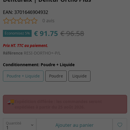
EAN
:
3701646904932
0 avis
€ 91.75
€ 96.58
Économisez 5%
Référence
RESI-DORTHO+-P/L
Conditionnement
:
Poudre + Liquide
Poudre + Liquide
Poudre
Liquide
🚚
Expédition différée :
les commandes seront
expédiées à partir du
25 août 2026
.
Quantité
Ajouter au panier