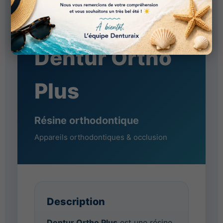
FICHE TECHNIQUE
Dentur Ortho
Plus
Résine orthodontique
Appareils orthodontiques & occlusion
Description
Dentur Ortho Plus
est une résine