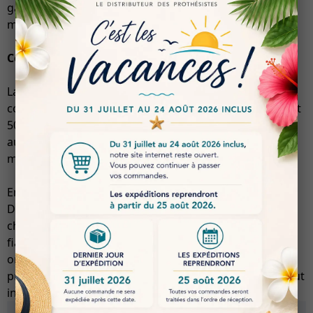
garantissant ainsi une solidité et une performance
maximales.
Conditionnements Disponibles
La Dentur Ortho Plus est disponible en
conditionnement par lot comprenant 1 kg de poudre et
500 ml de liquide, ou en unités séparées, permettant
aux professionnels de choisir l’option qui convient le
mieux à leurs besoins.
En conclusion, la résine orthodontique Denturaix |
Dentur Ortho Plus se positionne comme un produit de
choix pour les praticiens à la recherche d’une solution
fiable, précise et durable pour leurs applications
orthodontiques. Sa formulation avancée et ses
propriétés mécaniques exceptionnelles en font un atout
indispensable dans le domaine de l’orthodontie.