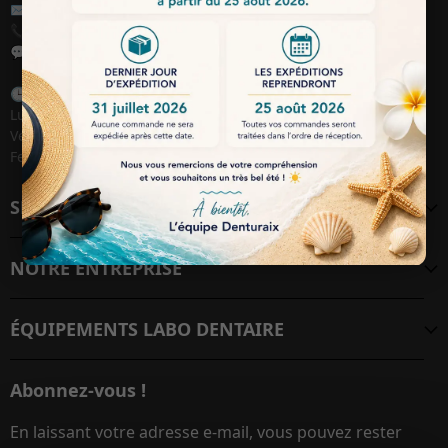
✉️
Email :
contact@denturaix.fr
📞
Téléphone :
04 42 38 39 39
💬
WhatsApp :
+33 6 28 37 19 27
🕒
Jours / Heures de travail :
Lundi au Jeudi : 09h00 – 18h00
Vendredi : 09h00 – 17h30
Fermé le week-end
SERVICE CLIENT
NOTRE ENTREPRISE
ÉQUIPEMENTS LABO DENTAIRE
Abonnez-vous !
En laissant votre adresse e-mail, vous pouvez rester