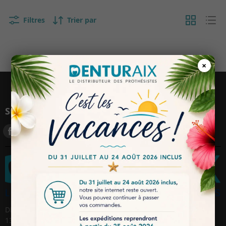
Filtres
Trier par
×
Suivez-nous
DENTURAIX SARL, 114 avenue des Chasséens, ZI AVON
13120 Gardanne / France