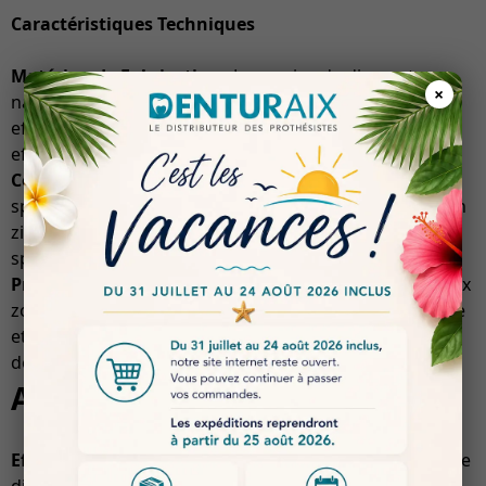
Caractéristiques Techniques
Matériau de Fabrication
: Les grains de diamants
×
naturels confèrent à cet outil une durabilité et une
efficacité inégalées, permettant un polissage rapide et
efficace.
Conception Spéciale
: Le cône bout plat est
spécialement conçu pour le polissage des matériaux en
zircone, offrant une adaptation parfaite aux besoins
spécifiques des traitements dentaires modernes.
Précision
: Sa forme conique permet un accès facile aux
zones difficiles d’accès, assurant un polissage uniforme
et précis, essentiel pour la qualité des restaurations
dentaires.
Avantages
Efficacité de Polissage
: Grâce à la qualité des grains de