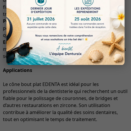
diamants, le cône ED-8002.040HP permet d’obtenir une
finition lisse et brillante, réduisant ainsi le temps de
travail tout en augmentant la satisfaction du patient.
Polyvalence
: Bien que conçu pour le zircone, cet outil
peut également être utilisé sur d’autres matériaux, ce
qui en fait un choix polyvalent pour les praticiens.
Ergonomie
: La conception de l’outil favorise une
manipulation aisée, réduisant la fatigue lors de longues
sessions de travail.
Applications
Le cône bout plat EDENTA est idéal pour les
professionnels de la dentisterie qui recherchent un outil
fiable pour le polissage de couronnes, de bridges et
d’autres restaurations en zircone. Son utilisation
contribue à améliorer la qualité des soins dentaires,
tout en optimisant le temps de traitement.