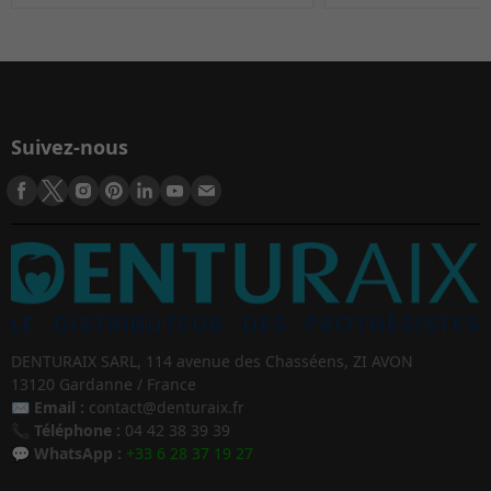
Suivez-nous
DENTURAIX SARL, 114 avenue des Chasséens, ZI AVON
13120 Gardanne / France
✉️
Email :
contact@denturaix.fr
📞
Téléphone :
04 42 38 39 39
💬
WhatsApp :
+33 6 28 37 19 27