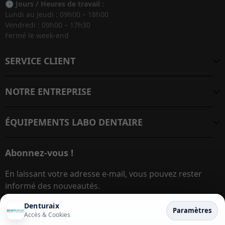
🕒
Jours / Heures de travail :
Lundi au Jeudi : 09h00 – 18h00
Vendredi : 09h00 – 17h30
Fermé le week-end
SERVICE CLIENT
NOTRE ENTREPRISE
ÉQUIPEMENTS LABO DENTAIRE
Abonnez-vous !
En laissant votre adresse e-mail, vous pouvez rester
informé des nouveautés.
Denturaix
Paramètres
Accès & Cookies
Adresse e-mail
S’inscrire