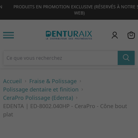
PRODUITS EN PROMOTION EXCLUSIVE (RÉSERVÉS À NOTRE SITE
1
2
3
4
WEB)
Accueil
Fraise & Polissage
Polissage dentaire et finition
CeraPro Polissage (Edenta)
EDENTA | ED-8002.040HP - CeraPro - Cône bout
plat