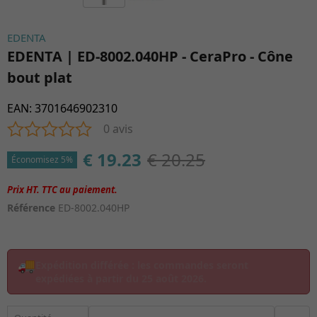
EDENTA
EDENTA | ED-8002.040HP - CeraPro - Cône
bout plat
EAN
:
3701646902310
0 avis
€ 19.23
€ 20.25
Économisez 5%
Référence
ED-8002.040HP
🚚
Expédition différée :
les commandes seront
expédiées à partir du
25 août 2026
.