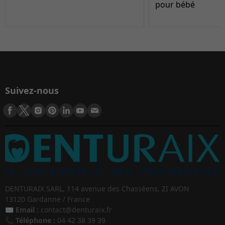
pour bébé
Suivez-nous
DENTURAIX SARL, 114 avenue des Chasséens, ZI AVON
13120 Gardanne / France
✉️
Email :
contact@denturaix.fr
📞
Téléphone :
04 42 38 39 39