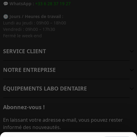
💬
WhatsApp :
+33 6 28 37 19 27
🕒
Jours / Heures de travail :
Lundi au Jeudi : 09h00 – 18h00
Vendredi : 09h00 – 17h30
Fermé le week-end
SERVICE CLIENT
NOTRE ENTREPRISE
ÉQUIPEMENTS LABO DENTAIRE
Abonnez-vous !
En laissant votre adresse e-mail, vous pouvez rester
informé des nouveautés.