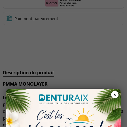
Description du produit
PMMA MONOLAYER
×
Le PMMA MONOLAYER, élaboré à partir de
polyméthacrylate de méthyle hautement réticulé, se
distingue par sa capacité à allier un usinage précis à des
propriétés matérielles fiables et constantes. Ce
matériau est particulièrement apprécié pour son