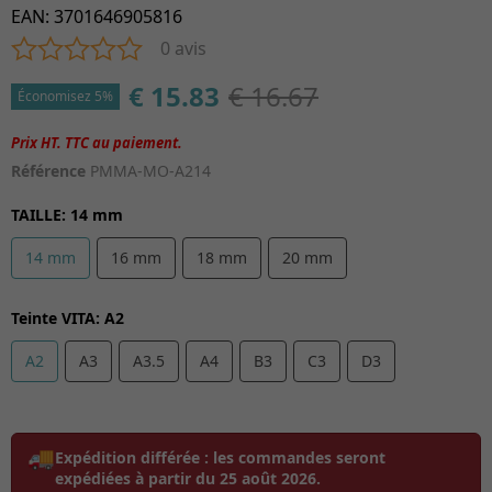
EAN
:
3701646905816
0 avis
€ 15.83
€ 16.67
Économisez 5%
Référence
PMMA-MO-A214
TAILLE
:
14 mm
14 mm
16 mm
18 mm
20 mm
Teinte VITA
:
A2
A2
A3
A3.5
A4
B3
C3
D3
🚚
Expédition différée :
les commandes seront
expédiées à partir du
25 août 2026
.