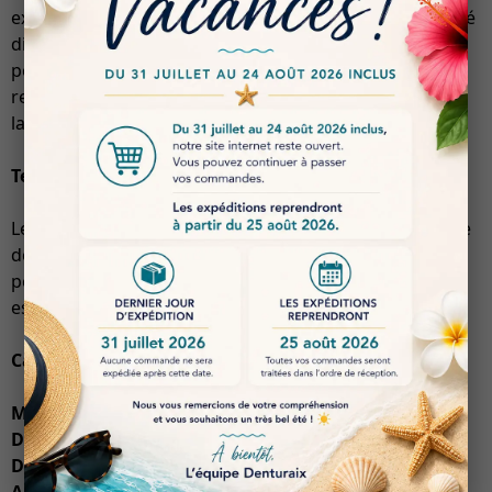
excellent comportement au fraisage, sa grande stabilité
dimensionnelle et ses remarquables propriétés de
polissage, ce qui en fait un choix privilégié pour les
restaurations provisoires et les attelles fabriquées en
laboratoire.
Teintes et Variantes
Le PMMA MONOLAYER est disponible dans une gamme
de teintes VITA, incluant A2, A3, A3.5, A4, B3, C3 et D3,
permettant une personnalisation adaptée aux besoins
esthétiques des patients.
Caractéristiques Techniques
Module d’élasticité :
100 MPa
Densité :
1,35 à 1,45 g/cm³
Dureté :
85 à 90 (dureté Shore)