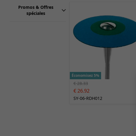
Promos & Offres
spéciales
Économisez 5%
€ 28.33
€ 26.92
SY-06-RDH012