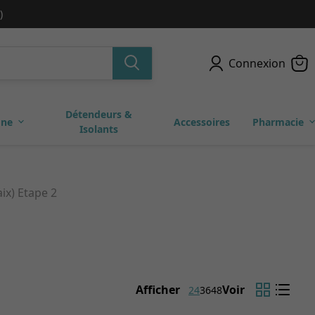
)
Connexion
Détendeurs &
one
Accessoires
Pharmacie
Isolants
ix) Etape 2
Afficher
Voir
24
36
48