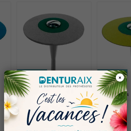
Économisez 5%
Économisez 5%
×
€ 28.33
€ 28.33
€ 26.92
€ 26.92
SY-06-RDH013
SY-06-RDH014