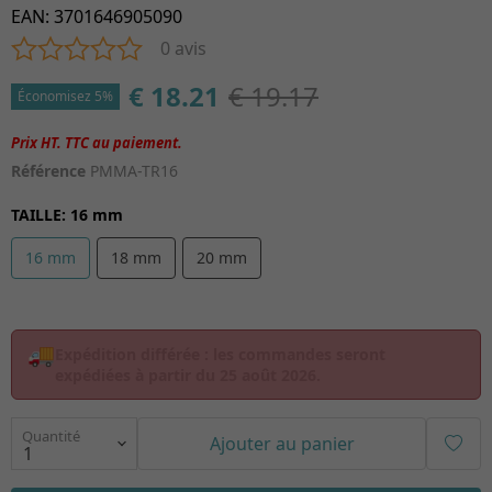
EAN
:
3701646905090
0 avis
€ 18.21
€ 19.17
Économisez 5%
Référence
PMMA-TR16
TAILLE
:
16 mm
16 mm
18 mm
20 mm
🚚
Expédition différée :
les commandes seront
expédiées à partir du
25 août 2026
.
Quantité
Ajouter au panier