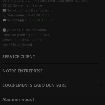
DENTURAIX SARL, 114 avenue des Chasséens, ZI AVON
13120 Gardanne / France
✉️
Email :
contact@denturaix.fr
📞
Téléphone :
04 42 38 39 39
💬
WhatsApp :
+33 6 28 37 19 27
🕒
Jours / Heures de travail :
Lundi au Jeudi : 09h00 – 18h00
Vendredi : 09h00 – 17h30
Fermé le week-end
SERVICE CLIENT
NOTRE ENTREPRISE
ÉQUIPEMENTS LABO DENTAIRE
Abonnez-vous !