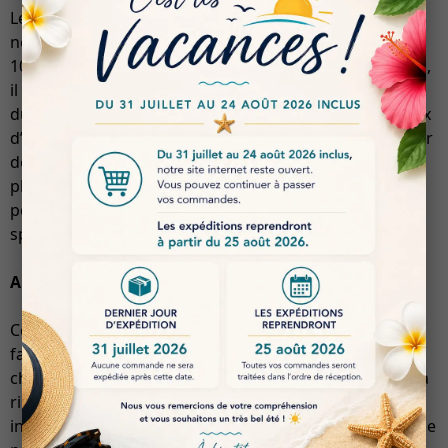
Le PMMA transparent est conçu pour répondre aux
normes les plus strictes. Avec un module d’élasticité de
100 MPa et une densité variant entre 1,35 et 1,45 g/cm³,
il assure une résistance mécanique supérieure. Sa
dureté, mesurée entre 85 et 90 Shore, et son faible taux
d’absorption d’eau (< 0,04 %) en font un choix idéal pour
des applications variées. De plus, il est disponible en
plusieurs tailles, notamment 16 mm, 18 mm et 20 mm,
permettant une personnalisation selon les besoins
spécifiques des praticiens.
Applications
Ce matériau est particulièrement adapté pour la
fabrication de gouttières occlusales, de guides
chirurgicaux et de positionneurs. Sa transparence et sa
rigidité facilitent une visualisation précise lors des
interventions, tout en offrant un confort optimal pour le