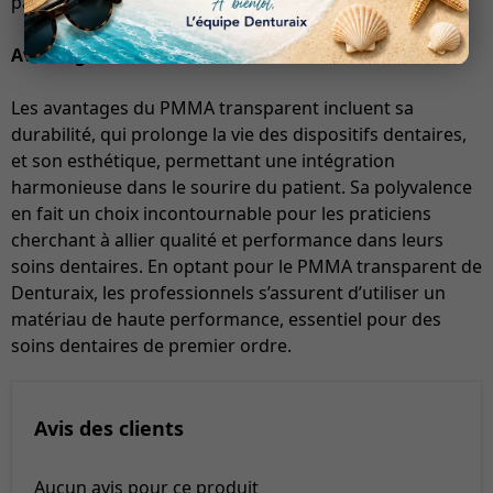
patient.
Avantages
Les avantages du PMMA transparent incluent sa
durabilité, qui prolonge la vie des dispositifs dentaires,
et son esthétique, permettant une intégration
harmonieuse dans le sourire du patient. Sa polyvalence
en fait un choix incontournable pour les praticiens
cherchant à allier qualité et performance dans leurs
soins dentaires. En optant pour le PMMA transparent de
Denturaix, les professionnels s’assurent d’utiliser un
matériau de haute performance, essentiel pour des
soins dentaires de premier ordre.
Avis des clients
Aucun avis pour ce produit