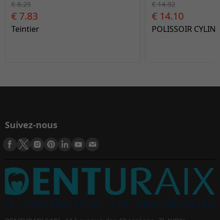
€ 8.25
€ 14.92
€ 7.83
€ 14.10
Teintier
POLISSOIR CYLIN
Suivez-nous