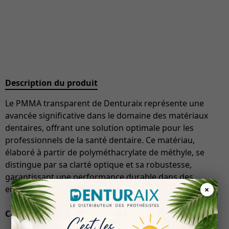
Description du produit
Le PMMA transparent de Denturaix représente une
avancée significative dans le domaine des matériaux
dentaires, offrant une solution optimale pour les
professionnels de la santé dentaire. Ce matériau,
élaboré à partir de polyméthacrylate de méthyle, se
distingue par sa clarté optique et sa robustesse,
garantissant une performance durable dans des
environnements cliniques exigeants.
×
Caractéristiques Techniques