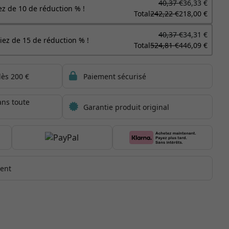
40,37 €
36,33 €
ez de 10 de réduction % !
Total
242,22 €
218,00 €
40,37 €
34,31 €
iez de 15 de réduction % !
Total
524,81 €
446,09 €