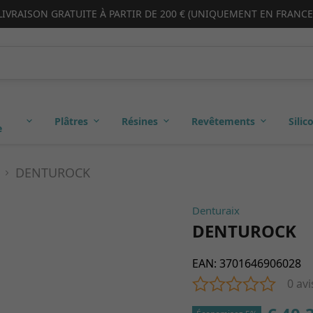
LIVRAISON GRATUITE À PARTIR DE 200 € (UNIQUEMENT EN FRANCE
Plâtres
Résines
Revêtements
Silic
e
DENTUROCK
Denturaix
DENTUROCK
EAN
:
3701646906028
0 avi