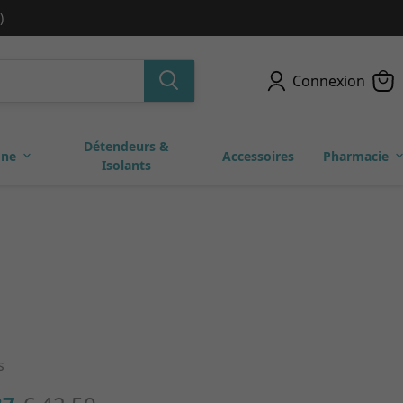
)
Connexion
Détendeurs &
one
Accessoires
Pharmacie
Isolants
s