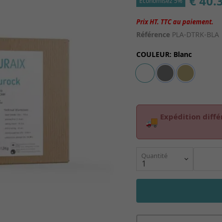
€ 40.
Économisez 5%
Référence
PLA-DTRK-BLA
COULEUR
:
Blanc
Expédition diffé
🚚
Quantité