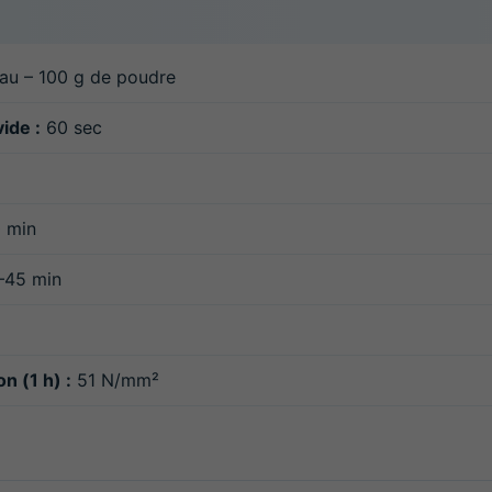
au – 100 g de poudre
ide :
60 sec
 min
45 min
n (1 h) :
51 N/mm²